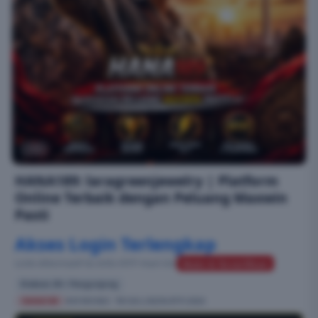
1/6
HANA189: laragreenjewelry | Platform
Online Terbaik dengan Peluang Maxwin
Pasti
Akses Login Terlengkap
Link Alternatif & Info RTP Hari Ini
Resmi & Terverifikasi
Diakses 2K+ Pengunjung
HANA189
REFERENSI:
TB128-LOGIN-RTP-2026