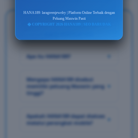
HANA189: laragreenjewelry | Platform Online Terbaik dengan
Peluang Maxwin Pasti
� COPYRIGHT 2026 HANA189 | SEO BARUDAK
FAQ HANA189
Apa itu HANA189?
▼
HANA189 adalah platform online yang
menghadirkan pengalaman bermain
Mengapa HANA189 disebut
digital dengan sistem cepat, tampilan
memiliki peluang Maxwin yang
▼
tinggi?
responsif, serta berbagai pilihan
Salman
permainan yang dirancang untuk
HANA189 menawarkan sistem yang
memberikan kenyamanan dan peluang
★★★★★
stabil, akses cepat, dan koleksi
Apakah HANA189 dapat diakses
bermain yang optimal.
▼
permainan yang beragam sehingga
melalui perangkat mobile?
HANA189 memiliki tampilan yang
pengguna dapat menikmati
responsif, proses akses cepat, dan
Ya. HANA189 telah dioptimalkan untuk