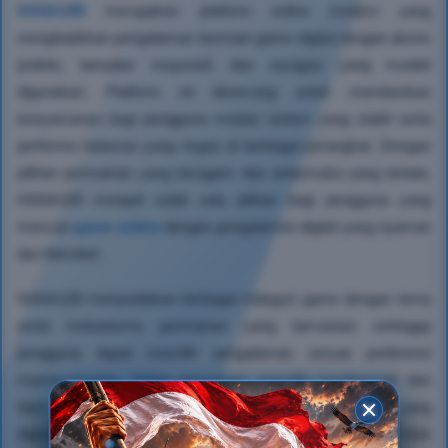
HANA189
merupakan platform online modern yang
menghadirkan pengalaman bermain game digital dengan akses
praktis, tampilan responsif, dan navigasi yang mudah
digunakan. Platform ini dirancang untuk memberikan
kenyamanan bagi pengguna melalui sistem yang stabil serta
performa halaman yang ringan di berbagai perangkat. Dengan
pilihan permainan yang beragam dan antarmuka yang tertata,
HANA189 menjadi salah satu pilihan bagi pengguna yang
mencari
game online
dengan pengalaman digital yang nyaman
dan fleksibel.
HANA189 menyediakan berbagai kategori game dengan tema
serta mekanisme permainan yang bervariasi sehingga
pengguna dapat memilih pengalaman sesuai preferensi
masing-masing. Setiap permainan memiliki karakteristik dan
hasil yang dapat berbeda, sehingga tidak ada sistem yang
dapat menjamin kemenangan atau maxwin secara pasti. Untuk