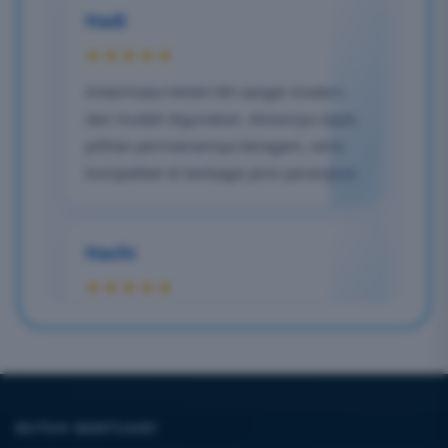
★★★★★
Antarmuka HANA189 sangat modern
dan mudah digunakan. Aksesnya cepat,
pilihan permainannya beragam, serta
kompatibel di berbagai jenis perangkat.
Hachi
★★★★★
HANA189 menjadi salah satu platform
online favorit karena memiliki sistem
yang responsif, keamanan yang baik,
dan pengalaman pengguna yang
konsisten setiap kali diakses.
BUTUH BANTUAN?