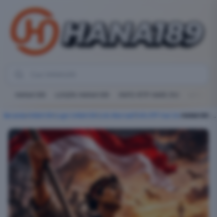
HANA189
LOGIN HANA189
INFO RTP HARI INI
LINK AL
Beranda
/
HANA189
/
Login HANA189
/
Link Alternatif
/
Info RTP Hari Ini
/
HANA189: laragreenjewelry | Platform Online Terbaik dengan Peluang Maxwin Pasti