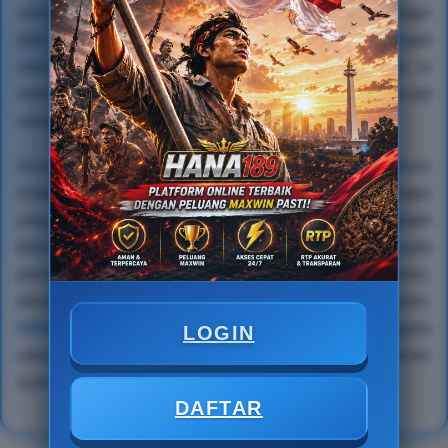
membantu pengguna memahami fitur dan cara bermain dengan
lebih baik, tersedia pula
panduan game
yang dapat menjadi
referensi sebelum memulai sesi permainan. Pendekatan ini
membuat pengalaman menggunakan HANA189 lebih informatif
sekaligus mudah dipahami.
Keunggulan HANA189 juga terletak pada fleksibilitas akses
melalui perangkat desktop maupun mobile dengan navigasi
yang sederhana dan responsif. Pengguna dapat menjelajahi
berbagai kategori secara praktis tanpa harus bergantung pada
perangkat tertentu. Dengan mengutamakan kemudahan akses,
tampilan modern, serta pengalaman digital yang konsisten,
HANA189
dapat menjadi platform yang menarik bagi pengguna
LOGIN
yang menginginkan hiburan game online dengan akses
nyaman dan pengalaman bermain yang lebih terstruktur.
DAFTAR